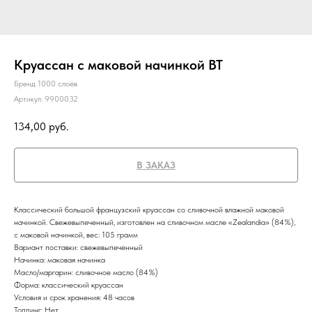
Круассан с маковой начинкой BT
Бренд 1000 слоёв
Артикул:
9900032
134,00
руб.
В ЗАКАЗ
Классический большой французский круассан со сливочной влажной маковой
начинкой. Свежевыпеченный, изготовлен на сливочном масле «Zealandia» (84%),
с маковой начинкой, вес: 105 грамм
Вариант поставки: свежевыпеченный
Начинка: маковая начинка
Масло/маргарин: сливочное масло (84%)
Форма: классический круассан
Условия и срок хранения: 48 часов
Топпинг: Нет