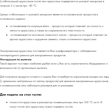
(стабилизация) круассанов после чего круассаны подвергаются шоковой заморозке в
течение 2-х часов при -40 °С.
Целью стабилизации и шоковой заморозки является остановка всех процессов в
испечённом изделии:
останавливается миграция влаги - процесса, который отвечает за сочность и
мягкость круассана, а также за сохранение его пластичности.
останавливается окисления сливочного масла – процесса, который отвечает за
аромат круассана и ощущение свежего, только испеченного круассана.
Замороженные круассаны поставляются Вам в рефрижераторе с соблюдением
температурного режима для замороженных продуктов.
Инструкция по выпечке
Такой вариант поставки наиболее удобен если у Вас есть ограничения в оборудовании и
возможностях по организации выпечки.
Для получения продукта готового к подаче Вам потребуется морозильная камера или ларь
(с хранением нейтральных по запаху продуктов) для хранения замороженных круассанов
и конвекционная печь небольших размеров для их разогрева.
Для подачи на стол гостю:
поместите круассаны в разогретую конвекционную печь при 160 °С на 6–8
минут после чего круассаны можно подавать гостям