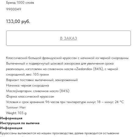
Бренд 1000 слоёв
9900049
133,00
руб.
В ЗАКАЗ
Классический большой французский круассан с начинкой из черной смородины.
Выпеченный и подвергнутый шоковой заморозке для увеличения срока
реализации, изготовлен на сливочном масле «Zealandia» (84%), с черной
смородиной, вес: 105 грамм
Вариант поставки: выпеченный, замороженный
Начинка: черная смородина
Масло/маргарин: сливочное масло (84%)
Форма: классический круассан
Условия и срок хранения: 96 часов при температуре минус 18 – минус 24 °С
Топпинг: Нет
Weight: 105 g
Информация
Инструкция по выпечке
Информация
Круассаны выпекаются на нашем производстве, далее проводится остывание