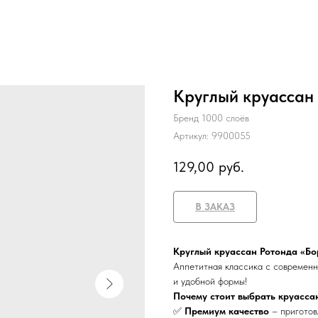
Круглый круассан 
Бренд 1000 слоёв
Артикул:
9900055
129,00
руб.
В ЗАКАЗ
Круглый круассан Ротонда «Б
Аппетитная классика с современн
и удобной формы!
Почему стоит выбрать круасса
✅
Премиум качество
– приготов