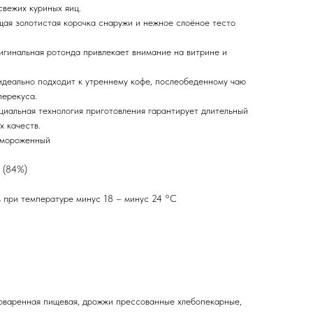
свежих куриных яиц.
щая золотистая корочка снаружи и нежное слоёное тесто
игинальная ротонда привлекает внимание на витрине и
деально подходит к утреннему кофе, послеобеденному чаю
перекуса.
иальная технология приготовления гарантирует длительный
х качеств.
амороженный
 (84%)
в при температуре минус 18 – минус 24 °С
ь поваренная пищевая, дрожжи прессованные хлебопекарные,