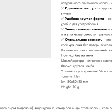
натурального сливочного масла и 
✅
Идеальная текстура
– хрустя
внутри.
✅
Удобная круглая форма
– ор
удобна для употребления.
✅
Универсальное сочетание
– и
или в качестве самостоятельного 
✅
Оптимальная свежесть
– спец
срок хранения без потери вкусовы
Вариант поставки: выпеченный, з
Начинка: без начинки
Масло/маргарин: сливочное масло
Форма: круглая шайба
Условия и срок хранения: 96 часо
Топпинг: Нет
lwh: 80x80x25 mm
Weight: 70 g
льного сырья (маргарин), яйца куриные, сахар белый кристаллический, сол