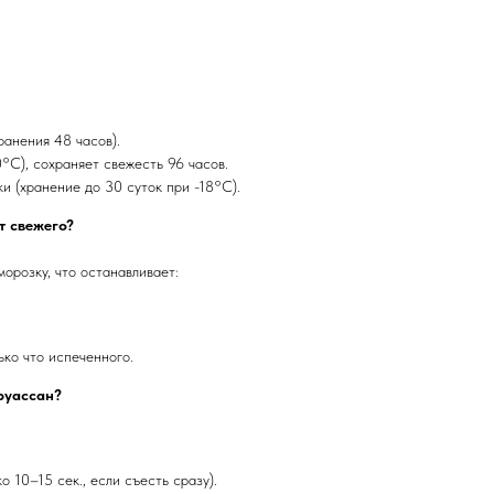
ранения 48 часов).
°C), сохраняет свежесть 96 часов.
и (хранение до 30 суток при -18°C).
т свежего?
орозку, что останавливает:
ько что испеченного.
руассан?
 10–15 сек., если съесть сразу).