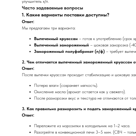
улучшитель х/п.
Часто задаваемые вопросы
1. Какие варианты поставки доступны?
Ответ:
Мы предлагаем три варианта:
Выпеченный круассан
– готов к употреблению (срок х
Выпеченный замороженный
– шоковая заморозка (-40
Замороженный полуфабрикат (п/ф)
– требует выпечк
2. Чем отличается выпеченный замороженный круассан о
Ответ:
После выпечки круассан проходит стабилизацию и шоковую зам
Потерю влаги (сохраняет мягкость).
Окисление масла (аромат остается как у свежего).
После разморозки вкус и текстура не отличаются от тол
3. Как правильно разморозить и подать замороженный к
Ответ:
Переложите из морозилки в холодильник на 1–2 часа.
Разогрейте в конвекционной печи 3–5 мин. (СВЧ – только