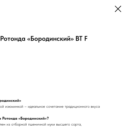
Ротонда «Бородинский» BT F
ородинский»
ой изюминкой – идеальное сочетание традиционного вкуса
н Ротонда «Бородинский»?
лен из отборной пшеничной муки высшего сорта,