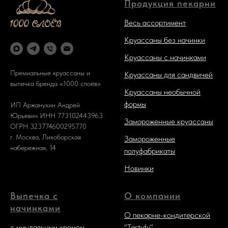
Продукция пекарни
Весь ассортимент
Круассаны без начинки
Круассаны с начинками
Премиальные круассаны и
Круассаны для сандвичей
выпечка бренда «1000 слоёв»
Круассаны необычной
формы
ИП Аржанухин Андрей
Юрьевич ИНН 773102443963
Замороженные круассаны
ОГРН 323774600295770
г. Москва, Лихоборская
Замороженные
набережная, 14
полуфабрикаты
Новинки
Выпечка с
О компании
начинками
О пекарне-кондитерской
с миндальным кремом
"Tastyfy"